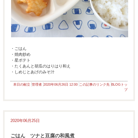
・ごはん
・焼肉炒め
・星ポテト
・たくあんと胡瓜のはりはり和え
・しめじとあげのみそ汁
本日の献立
管理者
2020年06月26日 12:00
この記事のリンク先
BLOGトッ
プ
2020年06月25日
ごはん ツナと豆腐の和風煮