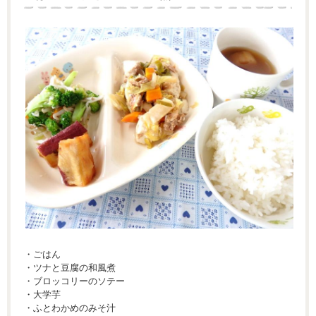
・ごはん
・ツナと豆腐の和風煮
・ブロッコリーのソテー
・大学芋
・ふとわかめのみそ汁