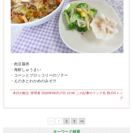
・肉豆腐丼
・海鮮しゅうまい
・コーンとブロッコリーのソテー
・えのきとわかめのみそ汁
本日の献立
管理者
2020年06月17日 12:00
この記事のリンク先
BLOGトッ
プ
<<
1
2
3
>>
キーワード検索