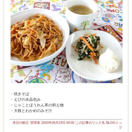
・焼きそば
・えびの水晶包み
・じゃことほうれん草の和え物
・大根とわかめのみそ汁
本日の献立
管理者
2020年06月23日 00:00
この記事のリンク先
BLOGトッ
プ