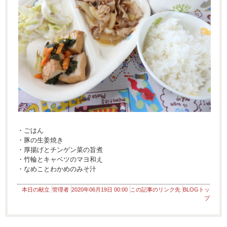
・ごはん
・豚の生姜焼き
・厚揚げとチンゲン菜の旨煮
・竹輪とキャベツのマヨ和え
・なめことわかめのみそ汁
本日の献立
管理者
2020年06月19日 00:00
この記事のリンク先
BLOGトッ
プ