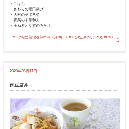
・ごはん
・さわらの竜田揚げ
・大根のそぼろ煮
・青菜の中華和え
・玉ねぎとなすのみそ汁
本日の献立
管理者
2020年06月18日 00:00
この記事のリンク先
BLOGトッ
プ
2020年06月17日
肉豆腐丼