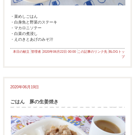
・菜めしごはん
・白身魚と野菜のステーキ
・マカロニソテー
・白菜の煮浸し
・えのきとあげのみそ汁
本日の献立
管理者
2020年06月22日 00:00
この記事のリンク先
BLOGトッ
プ
2020年06月19日
ごはん 豚の生姜焼き