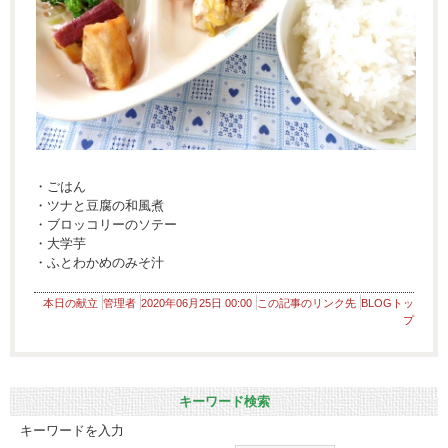
・ごはん
・ツナと豆腐の和風煮
・ブロッコリーのソテー
・大学芋
・ふとわかめのみそ汁
本日の献立
管理者
2020年06月25日 00:00
この記事のリンク先
BLOGトッ
プ
キーワード検索
キーワードを入力