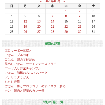
«
2025年05月
»
日
月
火
水
木
金
土
1
2
3
4
5
6
7
8
9
10
11
12
13
14
15
16
17
18
19
20
21
22
23
24
25
26
27
28
29
30
31
最新の記事
五目マーボー豆腐丼
ごはん プルコギ
ごはん 鶏の甘酢炒め
菜めしごはん サーモンチーズフライ
ゴーヤ入り野菜チャンプル
ごはん 和風おろしハンバーグ
ツナサラダうどん
ちらし寿司
ごはん 豚とブロッコリーのオイスター炒め
ナン 鶏肉と野菜のカレー煮
月別の日記一覧