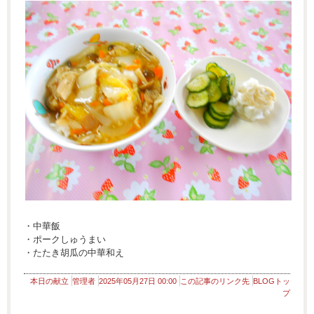
・中華飯
・ポークしゅうまい
・たたき胡瓜の中華和え
本日の献立
管理者
2025年05月27日 00:00
この記事のリンク先
BLOGトッ
プ