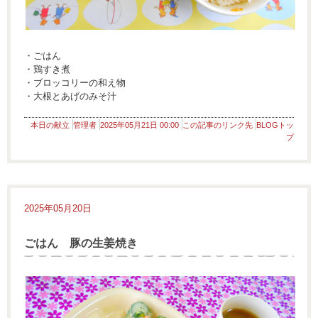
・ごはん
・鶏すき煮
・ブロッコリーの和え物
・大根とあげのみそ汁
本日の献立
管理者
2025年05月21日 00:00
この記事のリンク先
BLOGトッ
プ
2025年05月20日
ごはん 豚の生姜焼き