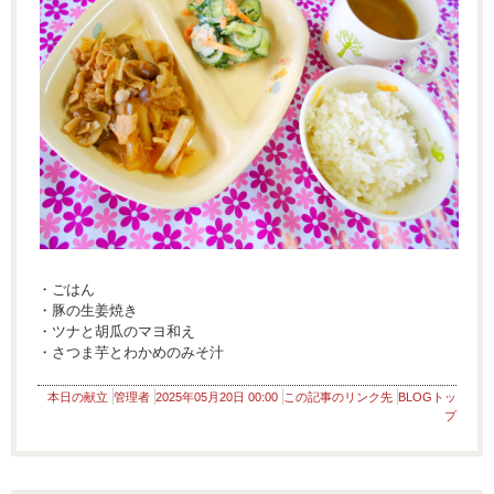
・ごはん
・豚の生姜焼き
・ツナと胡瓜のマヨ和え
・さつま芋とわかめのみそ汁
本日の献立
管理者
2025年05月20日 00:00
この記事のリンク先
BLOGトッ
プ