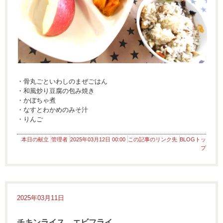
・骨丸ごといわしのまぜごはん
・和風炒り豆腐の包み焼き
・かぼちゃ煮
・なすとわかめのみそ汁
・りんご
本日の献立
管理者
2025年03月12日 00:00
この記事のリンク先
BLOGトッ
プ
2025年03月11日
チキンライス エビフライ