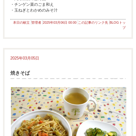
・チンゲン菜のごま和え
・玉ねぎとわかめのみそ汁
本日の献立
管理者
2025年03月06日 00:00
この記事のリンク先
BLOGトッ
プ
2025年03月05日
焼きそば