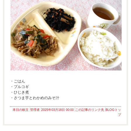
・ごはん
・プルコギ
・ひじき煮
・さつま芋とわかめのみそ汁
本日の献立
管理者
2025年03月18日 00:00
この記事のリンク先
BLOGトッ
プ