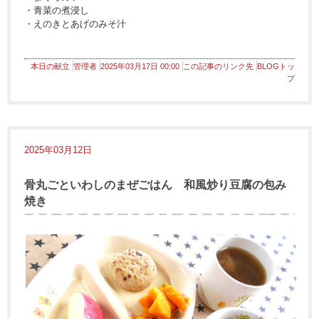
・青菜の煮浸し
・えのきとあげのみそ汁
本日の献立
管理者
2025年03月17日 00:00
この記事のリンク先
BLOGトッ
プ
2025年03月12日
骨丸ごといわしのまぜごはん 和風炒り豆腐の包み
焼き