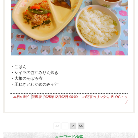
・ごはん
・シイラの醬油みりん焼き
・大根のそぼろ煮
・玉ねぎとわかめのみそ汁
本日の献立
管理者
2025年12月02日 00:00
この記事のリンク先
BLOGトッ
プ
<<
1
2
>>
キーワード検索