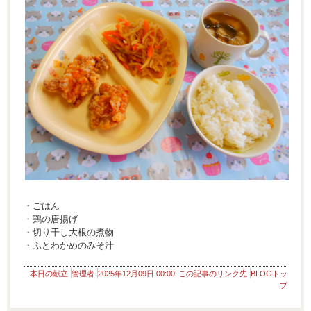
・ごはん
・鶏の唐揚げ
・切り干し大根の煮物
・ふとわかめのみそ汁
本日の献立
管理者
2025年12月09日 00:00
この記事のリンク先
BLOGトッ
プ