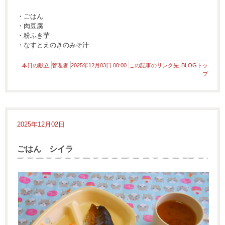
・ごはん
・肉豆腐
・粉ふき芋
・なすとえのきのみそ汁
本日の献立
管理者
2025年12月03日 00:00
この記事のリンク先
BLOGトッ
プ
2025年12月02日
ごはん シイラ