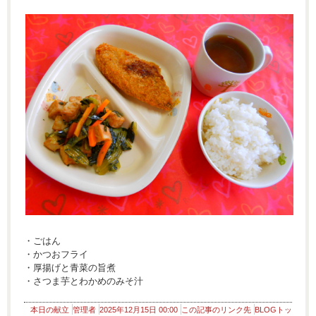
・ごはん
・かつおフライ
・厚揚げと青菜の旨煮
・さつま芋とわかめのみそ汁
本日の献立
管理者
2025年12月15日 00:00
この記事のリンク先
BLOGトッ