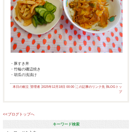
・豚すき丼
・竹輪の磯辺焼き
・胡瓜の浅漬け
本日の献立
管理者
2025年12月18日 00:00
この記事のリンク先
BLOGトッ
プ
<<ブログトップへ
キーワード検索