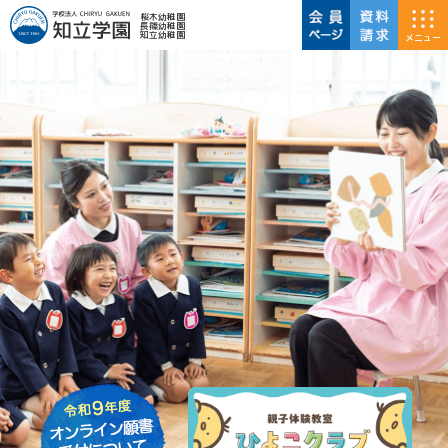
桜木幼稚園
長篠幼稚園
知立幼稚園
メニュー