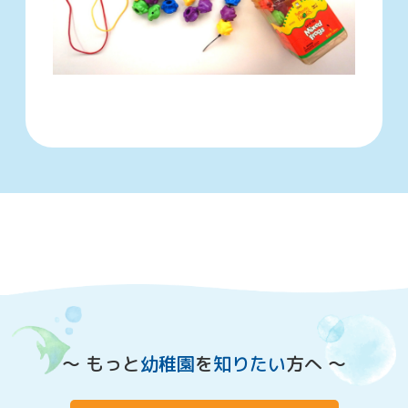
〜 もっと
幼稚園
を
知りたい
方へ 〜