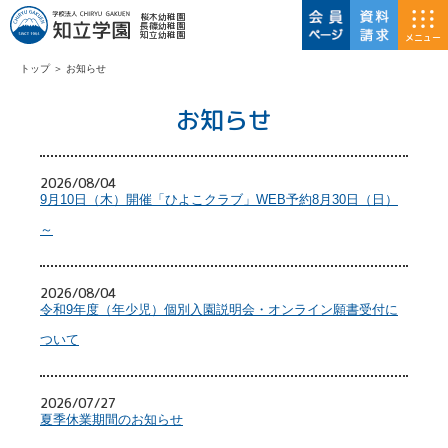
桜木幼稚園
長篠幼稚園
知立幼稚園
メニュー
トップ
＞
お知らせ
お知らせ
2026/08/04
9月10日（木）開催「ひよこクラブ」WEB予約8月30日（日）
～
2026/08/04
令和9年度（年少児）個別入園説明会・オンライン願書受付に
ついて
2026/07/27
夏季休業期間のお知らせ