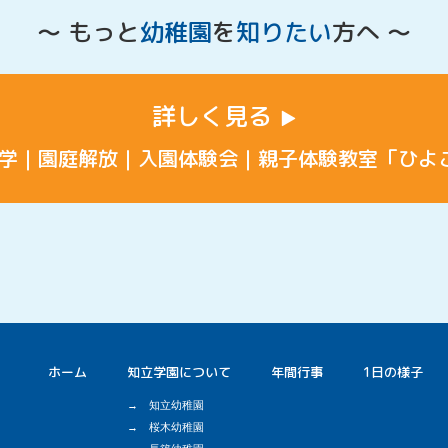
〜 もっと
幼稚園
を
知りたい
方へ 〜
詳しく見る
学
園庭解放
入園体験会
親子体験教室「ひよ
ホーム
知立学園について
年間行事
1日の様子
知立幼稚園
桜木幼稚園