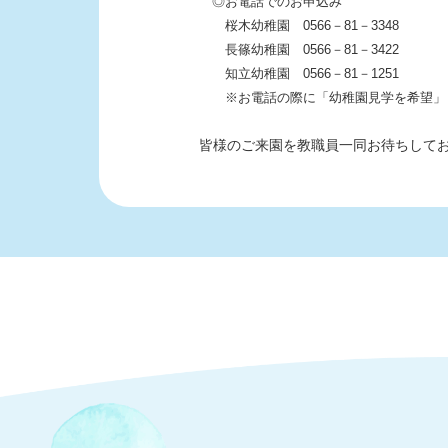
◎お電話でのお申込み
桜木幼稚園 0566－81－3348
長篠幼稚園 0566－81－3422
知立幼稚園 0566－81－1251
※お電話の際に「幼稚園見学を希望」と
皆様のご来園を教職員一同お待ちして