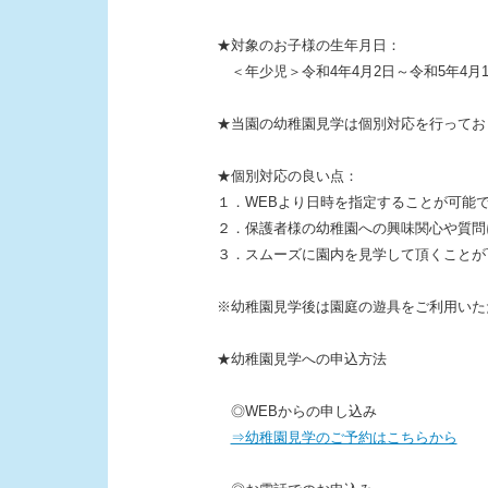
★対象のお子様の生年月日：
＜年少児＞令和4年4月2日～令和5年4月
★当園の幼稚園見学は個別対応を行ってお
★個別対応の良い点：
１．WEBより日時を指定することが可能
２．保護者様の幼稚園への興味関心や質問
３．スムーズに園内を見学して頂くことが
※幼稚園見学後は園庭の遊具をご利用いた
★幼稚園見学への申込方法
◎WEBからの申し込み
⇒幼稚園見学のご予約はこちらから