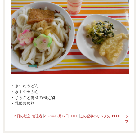
・きつねうどん
・きすの天ぷら
・じゃこと青菜の和え物
・乳酸菌飲料
本日の献立
管理者
2023年12月12日 00:00
この記事のリンク先
BLOGトッ
プ