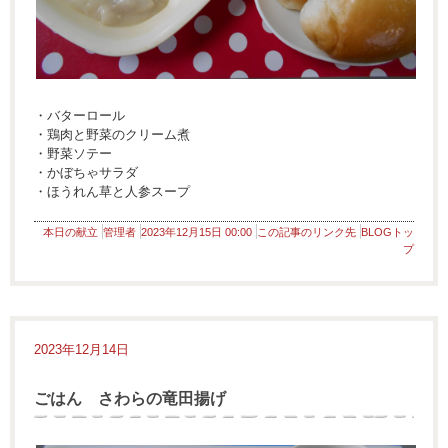
・バターロール
・鶏肉と野菜のクリーム煮
・野菜ソテー
・かぼちゃサラダ
・ほうれん草と人参スープ
本日の献立
管理者
2023年12月15日 00:00
この記事のリンク先
BLOGトッ
プ
2023年12月14日
ごはん さわらの竜田揚げ