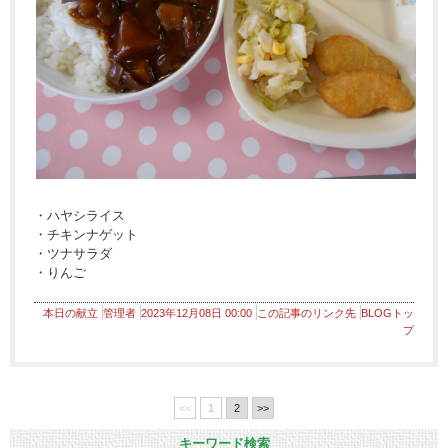
・ハヤシライス
・チキンナゲット
・ツナサラダ
・りんご
本日の献立
管理者
2023年12月08日 00:00
この記事のリンク先
BLOGトッ
プ
<<
1
2
>>
キーワード検索