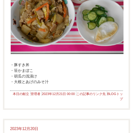
・豚すき丼
・笹かまぼこ
・胡瓜の浅漬け
・大根とあげのみそ汁
本日の献立
管理者
2023年12月21日 00:00
この記事のリンク先
BLOGトッ
プ
2023年12月20日