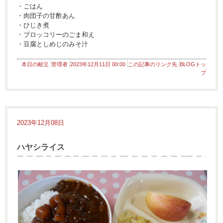
・ごはん
・肉団子の甘酢あん
・ひじき煮
・ブロッコリーのごま和え
・豆腐としめじのみそ汁
本日の献立
管理者
2023年12月11日 00:00
この記事のリンク先
BLOGトッ
プ
2023年12月08日
ハヤシライス