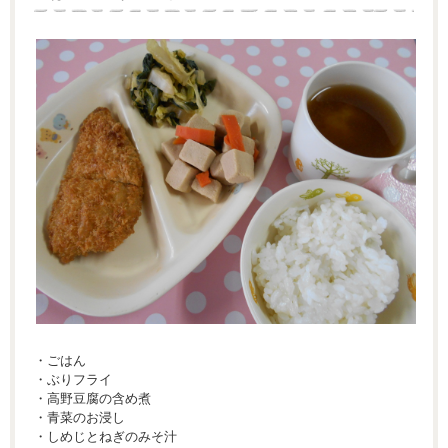
・ごはん
・ぶりフライ
・高野豆腐の含め煮
・青菜のお浸し
・しめじとねぎのみそ汁