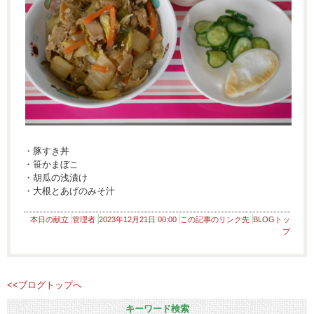
・豚すき丼
・笹かまぼこ
・胡瓜の浅漬け
・大根とあげのみそ汁
本日の献立
管理者
2023年12月21日 00:00
この記事のリンク先
BLOGトッ
プ
<<ブログトップへ
キーワード検索