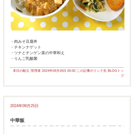
・肉みそ豆腐丼
・チキンナゲット
・ツナとチンゲン菜の中華和え
・りんご乳酸菌
本日の献立
管理者
2024年09月26日 00:00
この記事のリンク先
BLOGトッ
プ
2024年09月25日
中華飯