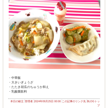
・中華飯
・大きいぎょうざ
・たたき胡瓜のちゅうか和え
・乳酸菌飲料
本日の献立
管理者
2024年09月25日 00:00
この記事のリンク先
BLOGトッ
プ