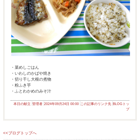
・菜めしごはん
・いわしのかばや焼き
・切り干し大根の煮物
・粉ふき芋
・ふとわかめのみそ汁
本日の献立
管理者
2024年09月24日 00:00
この記事のリンク先
BLOGトッ
プ
<<ブログトップへ