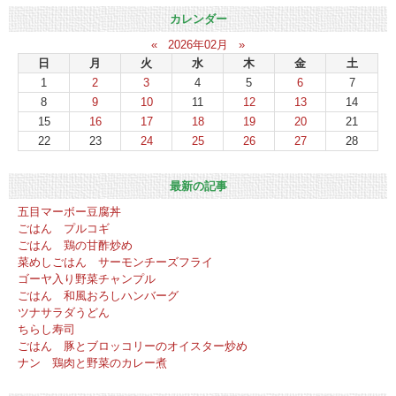
カレンダー
«
2026年02月
»
日
月
火
水
木
金
土
1
2
3
4
5
6
7
8
9
10
11
12
13
14
15
16
17
18
19
20
21
22
23
24
25
26
27
28
最新の記事
五目マーボー豆腐丼
ごはん プルコギ
ごはん 鶏の甘酢炒め
菜めしごはん サーモンチーズフライ
ゴーヤ入り野菜チャンプル
ごはん 和風おろしハンバーグ
ツナサラダうどん
ちらし寿司
ごはん 豚とブロッコリーのオイスター炒め
ナン 鶏肉と野菜のカレー煮