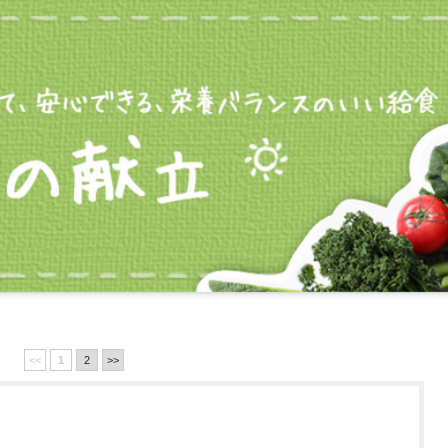
<<
1
2
>>