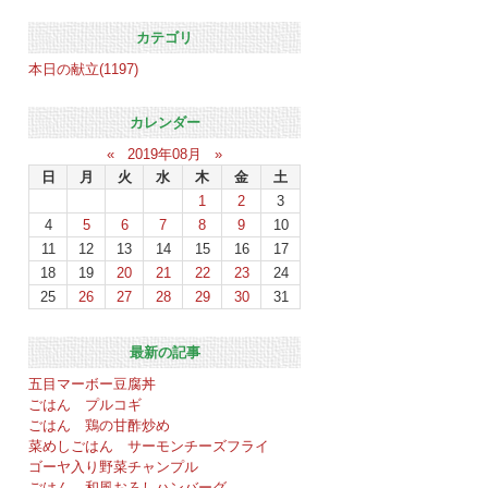
カテゴリ
本日の献立(1197)
カレンダー
«
2019年08月
»
日
月
火
水
木
金
土
1
2
3
4
5
6
7
8
9
10
11
12
13
14
15
16
17
18
19
20
21
22
23
24
25
26
27
28
29
30
31
最新の記事
五目マーボー豆腐丼
ごはん プルコギ
ごはん 鶏の甘酢炒め
菜めしごはん サーモンチーズフライ
ゴーヤ入り野菜チャンプル
ごはん 和風おろしハンバーグ