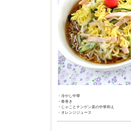
・冷やし中華
・春巻き
・じゃことチンゲン菜の中華和え
・オレンジジュース