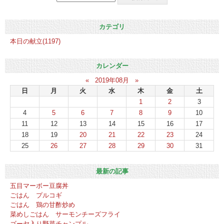
カテゴリ
本日の献立(1197)
カレンダー
«
2019年08月
»
日
月
火
水
木
金
土
1
2
3
4
5
6
7
8
9
10
11
12
13
14
15
16
17
18
19
20
21
22
23
24
25
26
27
28
29
30
31
最新の記事
五目マーボー豆腐丼
ごはん プルコギ
ごはん 鶏の甘酢炒め
菜めしごはん サーモンチーズフライ
ゴーヤ入り野菜チャンプル