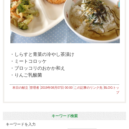
・しらすと青菜の冷やし茶漬け
・ミートコロッケ
・ブロッコリのおかか和え
・りんご乳酸菌
本日の献立
管理者
2019年08月07日 00:00
この記事のリンク先
BLOGトッ
プ
キーワード検索
キーワードを入力