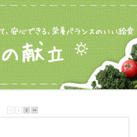
<<
1
2
>>