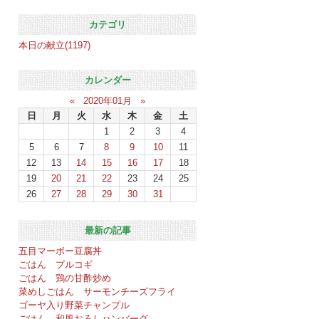
カテゴリ
本日の献立(1197)
カレンダー
«
2020年01月
»
日
月
火
水
木
金
土
1
2
3
4
5
6
7
8
9
10
11
12
13
14
15
16
17
18
19
20
21
22
23
24
25
26
27
28
29
30
31
最新の記事
五目マーボー豆腐丼
ごはん プルコギ
ごはん 鶏の甘酢炒め
菜めしごはん サーモンチーズフライ
ゴーヤ入り野菜チャンプル
ごはん 和風おろしハンバーグ