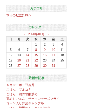
カテゴリ
本日の献立(1197)
カレンダー
«
2020年01月
»
日
月
火
水
木
金
土
1
2
3
4
5
6
7
8
9
10
11
12
13
14
15
16
17
18
19
20
21
22
23
24
25
26
27
28
29
30
31
最新の記事
五目マーボー豆腐丼
ごはん プルコギ
ごはん 鶏の甘酢炒め
菜めしごはん サーモンチーズフライ
ゴーヤ入り野菜チャンプル
ごはん 和風おろしハンバーグ