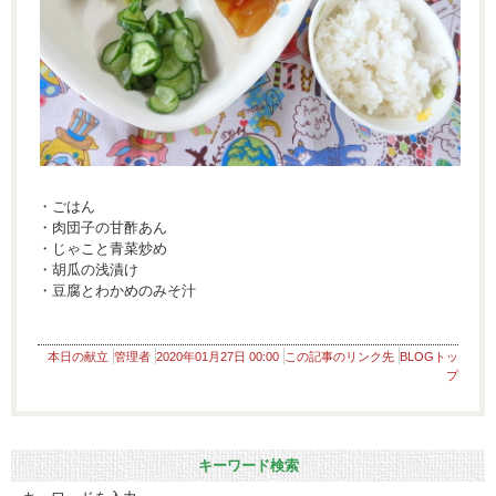
・ごはん
・肉団子の甘酢あん
・じゃこと青菜炒め
・胡瓜の浅漬け
・豆腐とわかめのみそ汁
本日の献立
管理者
2020年01月27日 00:00
この記事のリンク先
BLOGトッ
プ
キーワード検索