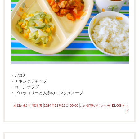
・ごはん
・チキンケチャップ
・コーンサラダ
・ブロッコリーと人参のコンソメスープ
本日の献立
管理者
2024年11月21日 00:00
この記事のリンク先
BLOGトッ
プ