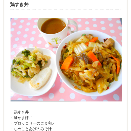
鶏すき丼
・鶏すき丼
・笹かまぼこ
・ブロッコリーのごま和え
・なめことあげのみそ汁