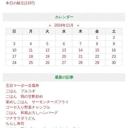
本日の献立(1197)
カレンダー
«
2024年11月
»
日
月
火
水
木
金
土
1
2
3
4
5
6
7
8
9
10
11
12
13
14
15
16
17
18
19
20
21
22
23
24
25
26
27
28
29
30
最新の記事
五目マーボー豆腐丼
ごはん プルコギ
ごはん 鶏の甘酢炒め
菜めしごはん サーモンチーズフライ
ゴーヤ入り野菜チャンプル
ごはん 和風おろしハンバーグ
ツナサラダうどん
ちらし寿司