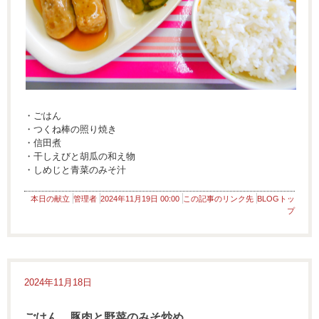
・ごはん
・つくね棒の照り焼き
・信田煮
・干しえびと胡瓜の和え物
・しめじと青菜のみそ汁
本日の献立
管理者
2024年11月19日 00:00
この記事のリンク先
BLOGトッ
プ
2024年11月18日
ごはん 豚肉と野菜のみそ炒め