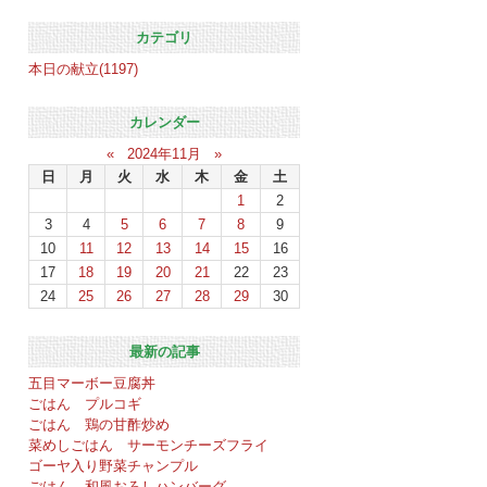
カテゴリ
本日の献立(1197)
カレンダー
«
2024年11月
»
日
月
火
水
木
金
土
1
2
3
4
5
6
7
8
9
10
11
12
13
14
15
16
17
18
19
20
21
22
23
24
25
26
27
28
29
30
最新の記事
五目マーボー豆腐丼
ごはん プルコギ
ごはん 鶏の甘酢炒め
菜めしごはん サーモンチーズフライ
ゴーヤ入り野菜チャンプル
ごはん 和風おろしハンバーグ