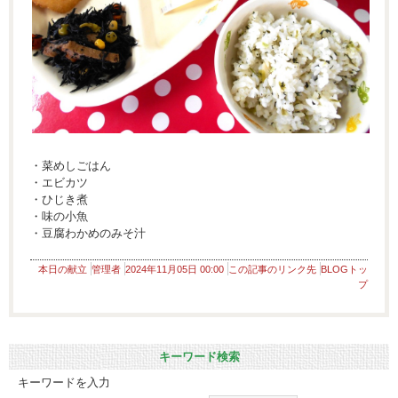
・菜めしごはん
・エビカツ
・ひじき煮
・味の小魚
・豆腐わかめのみそ汁
本日の献立
管理者
2024年11月05日 00:00
この記事のリンク先
BLOGトッ
プ
キーワード検索
キーワードを入力