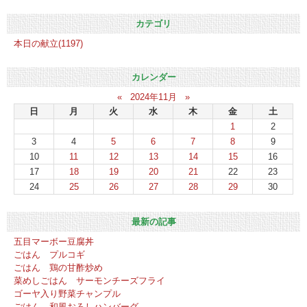
カテゴリ
本日の献立(1197)
カレンダー
«
2024年11月
»
日
月
火
水
木
金
土
1
2
3
4
5
6
7
8
9
10
11
12
13
14
15
16
17
18
19
20
21
22
23
24
25
26
27
28
29
30
最新の記事
五目マーボー豆腐丼
ごはん プルコギ
ごはん 鶏の甘酢炒め
菜めしごはん サーモンチーズフライ
ゴーヤ入り野菜チャンプル
ごはん 和風おろしハンバーグ