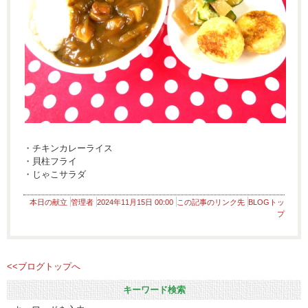
・チキンカレーライス
・貝柱フライ
・じゃこサラダ
本日の献立
管理者
2024年11月15日 00:00
この記事のリンク先
BLOGトッ
プ
<<ブログトップへ
キーワード検索