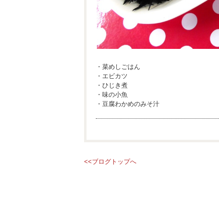
・菜めしごはん
・エビカツ
・ひじき煮
・味の小魚
・豆腐わかめのみそ汁
<<ブログトップへ