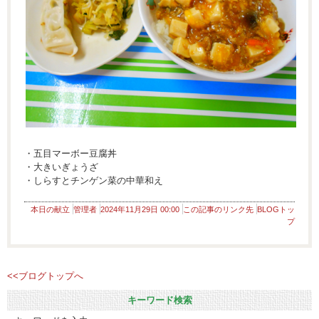
・五目マーボー豆腐丼
・大きいぎょうざ
・しらすとチンゲン菜の中華和え
本日の献立
管理者
2024年11月29日 00:00
この記事のリンク先
BLOGトッ
プ
<<ブログトップへ
キーワード検索