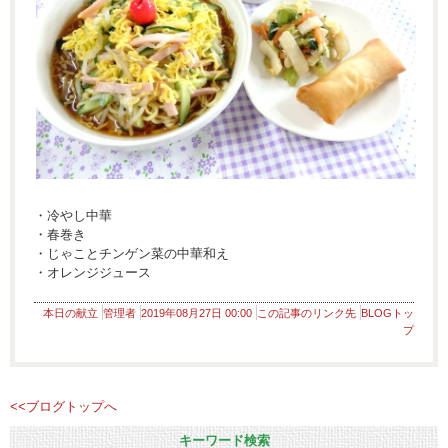
・冷やし中華
・春巻き
・じゃことチンゲン菜の中華和え
・オレンジジュース
本日の献立
管理者
2019年08月27日 00:00
この記事のリンク先
BLOGトッ
プ
<<ブログトップへ
キーワード検索