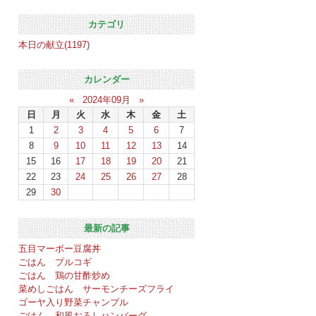
カテゴリ
本日の献立(1197)
カレンダー
«
2024年09月
»
日
月
火
水
木
金
土
1
2
3
4
5
6
7
8
9
10
11
12
13
14
15
16
17
18
19
20
21
22
23
24
25
26
27
28
29
30
最新の記事
五目マーボー豆腐丼
ごはん プルコギ
ごはん 鶏の甘酢炒め
菜めしごはん サーモンチーズフライ
ゴーヤ入り野菜チャンプル
ごはん 和風おろしハンバーグ