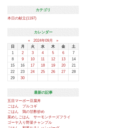
カテゴリ
本日の献立(1197)
カレンダー
«
2024年09月
»
日
月
火
水
木
金
土
1
2
3
4
5
6
7
8
9
10
11
12
13
14
15
16
17
18
19
20
21
22
23
24
25
26
27
28
29
30
最新の記事
五目マーボー豆腐丼
ごはん プルコギ
ごはん 鶏の甘酢炒め
菜めしごはん サーモンチーズフライ
ゴーヤ入り野菜チャンプル
ごはん 和風おろしハンバーグ