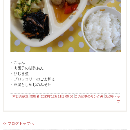
・ごはん
・肉団子の甘酢あん
・ひじき煮
・ブロッコリーのごま和え
・豆腐としめじのみそ汁
本日の献立
管理者
2023年12月11日 00:00
この記事のリンク先
BLOGトッ
プ
<<ブログトップへ