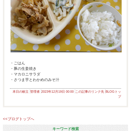
・ごはん
・豚の生姜焼き
・マカロニサラダ
・さつま芋とわかめのみそ汁
本日の献立
管理者
2023年12月19日 00:00
この記事のリンク先
BLOGトッ
プ
<<ブログトップへ
キーワード検索