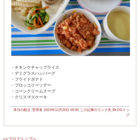
・チキンケチャップライス
・デミグラスハンバーグ
・フライドポテト
・ブロッコリーソテー
・コーンクリームスープ
・クリスマスケーキ
本日の献立
管理者
2023年12月20日 00:00
この記事のリンク先
BLOGトッ
プ
<<ブログトップへ