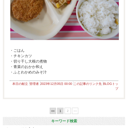
・ごはん
・チキンカツ
・切り干し大根の煮物
・青菜のおかか和え
・ふとわかめのみそ汁
本日の献立
管理者
2023年12月05日 00:00
この記事のリンク先
BLOGトッ
プ
<<
1
2
>>
キーワード検索