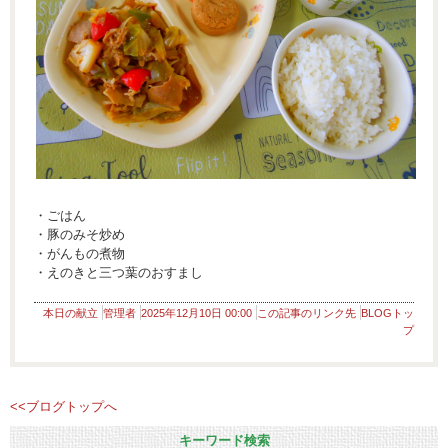
・ごはん
・豚のみそ炒め
・がんもの煮物
・えのきと三つ葉のおすまし
本日の献立
管理者
2025年12月10日 00:00
この記事のリンク先
BLOGトッ
プ
<<ブログトップへ
キーワード検索