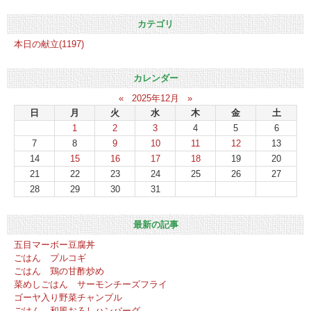
カテゴリ
本日の献立(1197)
カレンダー
«
2025年12月
»
日
月
火
水
木
金
土
1
2
3
4
5
6
7
8
9
10
11
12
13
14
15
16
17
18
19
20
21
22
23
24
25
26
27
28
29
30
31
最新の記事
五目マーボー豆腐丼
ごはん プルコギ
ごはん 鶏の甘酢炒め
菜めしごはん サーモンチーズフライ
ゴーヤ入り野菜チャンプル
ごはん 和風おろしハンバーグ