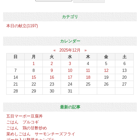
カテゴリ
本日の献立(1197)
カレンダー
«
2025年12月
»
日
月
火
水
木
金
土
1
2
3
4
5
6
7
8
9
10
11
12
13
14
15
16
17
18
19
20
21
22
23
24
25
26
27
28
29
30
31
最新の記事
五目マーボー豆腐丼
ごはん プルコギ
ごはん 鶏の甘酢炒め
菜めしごはん サーモンチーズフライ
ゴーヤ入り野菜チャンプル