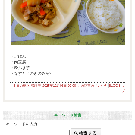
・ごはん
・肉豆腐
・粉ふき芋
・なすとえのきのみそ汁
本日の献立
管理者
2025年12月03日 00:00
この記事のリンク先
BLOGトッ
プ
キーワード検索
キーワードを入力