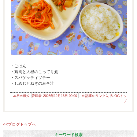
・ごはん
・鶏肉と大根のこってり煮
・スパゲッティソテー
・しめじとねぎのみそ汁
本日の献立
管理者
2025年12月16日 00:00
この記事のリンク先
BLOGトッ
プ
<<ブログトップへ
キーワード検索