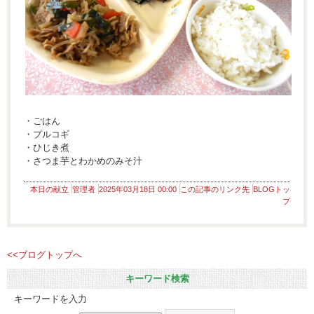
・ごはん
・プルコギ
・ひじき煮
・さつま芋とわかめのみそ汁
本日の献立
管理者
2025年03月18日 00:00
この記事のリンク先
BLOGトッ
プ
<<ブログトップへ
キーワード検索
キーワードを入力