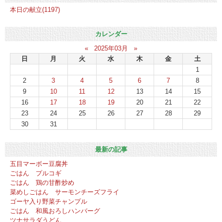
本日の献立(1197)
カレンダー
«
2025年03月
»
日
月
火
水
木
金
土
1
2
3
4
5
6
7
8
9
10
11
12
13
14
15
16
17
18
19
20
21
22
23
24
25
26
27
28
29
30
31
最新の記事
五目マーボー豆腐丼
ごはん プルコギ
ごはん 鶏の甘酢炒め
菜めしごはん サーモンチーズフライ
ゴーヤ入り野菜チャンプル
ごはん 和風おろしハンバーグ
ツナサラダうどん