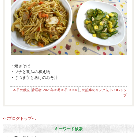
・焼きそば
・ツナと胡瓜の和え物
・さつま芋とあげのみそ汁
本日の献立
管理者
2025年03月05日 00:00
この記事のリンク先
BLOGトッ
プ
<<ブログトップへ
キーワード検索