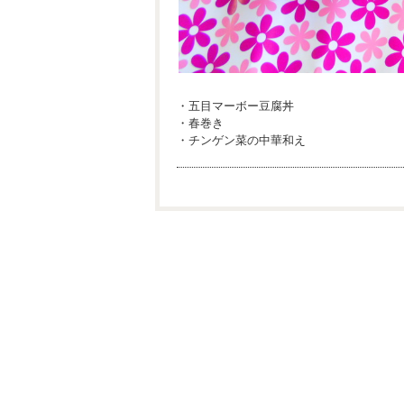
・五目マーボー豆腐丼
・春巻き
・チンゲン菜の中華和え