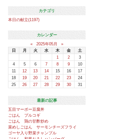
カテゴリ
本日の献立(1197)
カレンダー
«
2025年05月
»
日
月
火
水
木
金
土
1
2
3
4
5
6
7
8
9
10
11
12
13
14
15
16
17
18
19
20
21
22
23
24
25
26
27
28
29
30
31
最新の記事
五目マーボー豆腐丼
ごはん プルコギ
ごはん 鶏の甘酢炒め
菜めしごはん サーモンチーズフライ
ゴーヤ入り野菜チャンプル
ごはん 和風おろしハンバーグ