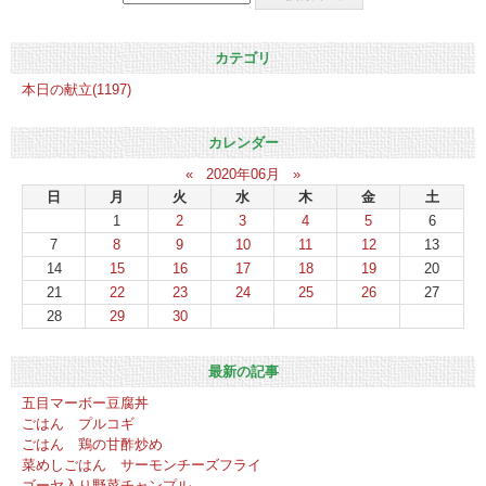
カテゴリ
本日の献立(1197)
カレンダー
«
2020年06月
»
日
月
火
水
木
金
土
1
2
3
4
5
6
7
8
9
10
11
12
13
14
15
16
17
18
19
20
21
22
23
24
25
26
27
28
29
30
最新の記事
五目マーボー豆腐丼
ごはん プルコギ
ごはん 鶏の甘酢炒め
菜めしごはん サーモンチーズフライ
ゴーヤ入り野菜チャンプル