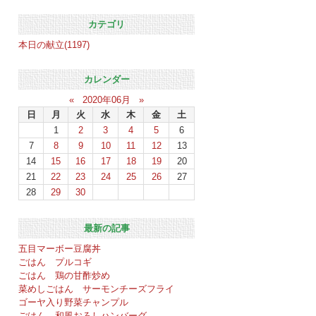
カテゴリ
本日の献立(1197)
カレンダー
«
2020年06月
»
日
月
火
水
木
金
土
1
2
3
4
5
6
7
8
9
10
11
12
13
14
15
16
17
18
19
20
21
22
23
24
25
26
27
28
29
30
最新の記事
五目マーボー豆腐丼
ごはん プルコギ
ごはん 鶏の甘酢炒め
菜めしごはん サーモンチーズフライ
ゴーヤ入り野菜チャンプル
ごはん 和風おろしハンバーグ