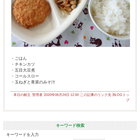
・ごはん
・チキンカツ
・五目大豆煮
・コールスロー
・玉ねぎと青菜のみそ汁
本日の献立
管理者
2020年06月24日 12:00
この記事のリンク先
BLOGトッ
プ
キーワード検索
キーワードを入力