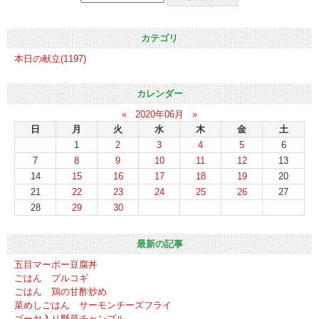
カテゴリ
本日の献立(1197)
カレンダー
«
2020年06月
»
日
月
火
水
木
金
土
1
2
3
4
5
6
7
8
9
10
11
12
13
14
15
16
17
18
19
20
21
22
23
24
25
26
27
28
29
30
最新の記事
五目マーボー豆腐丼
ごはん プルコギ
ごはん 鶏の甘酢炒め
菜めしごはん サーモンチーズフライ
ゴーヤ入り野菜チャンプル