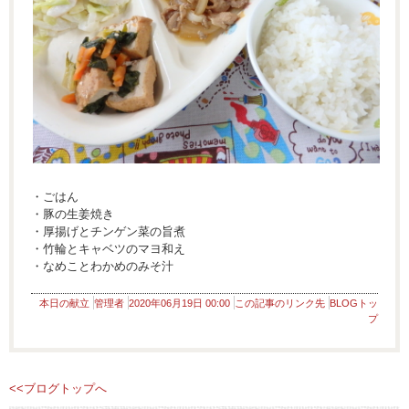
・ごはん
・豚の生姜焼き
・厚揚げとチンゲン菜の旨煮
・竹輪とキャベツのマヨ和え
・なめことわかめのみそ汁
本日の献立
管理者
2020年06月19日 00:00
この記事のリンク先
BLOGトッ
プ
<<ブログトップへ