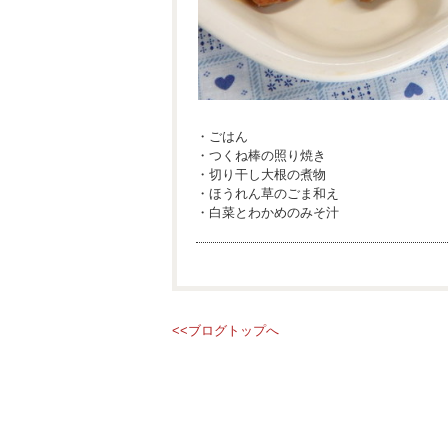
・ごはん
・つくね棒の照り焼き
・切り干し大根の煮物
・ほうれん草のごま和え
・白菜とわかめのみそ汁
<<ブログトップへ