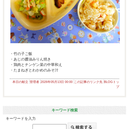
・竹の子ご飯
・あじの醬油みりん焼き
・鶏肉とチンゲン菜の中華和え
・たまねぎとわかめのみそ汁
本日の献立
管理者
2026年05月13日 00:00
この記事のリンク先
BLOGトッ
プ
キーワード検索
キーワードを入力